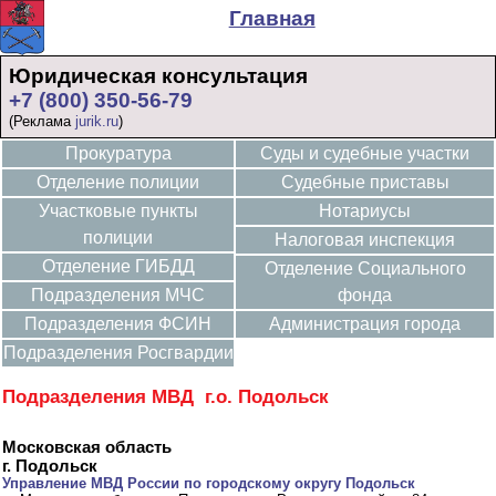
Главная
Юридическая консультация
+7 (800) 350-56-79
(Реклама
jurik.ru
)
Прокуратура
Суды и судебные участки
Отделение полиции
Судебные приставы
Участковые пункты
Нотариусы
полиции
Налоговая инспекция
Отделение ГИБДД
Отделение Социального
Подразделения МЧС
фонда
Подразделения ФСИН
Администрация города
Подразделения Росгвардии
Подразделения МВД г.о. Подольск
Московская область
г. Подольск
Управление МВД России по городскому округу Подольск